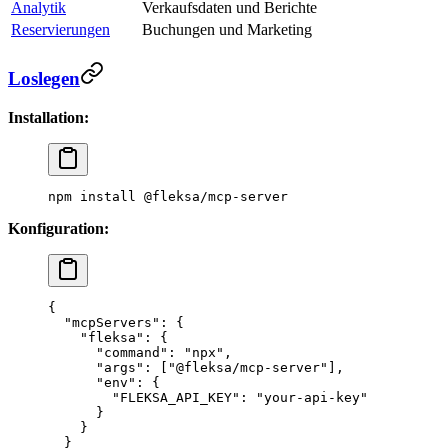
Analytik
Verkaufsdaten und Berichte
Reservierungen
Buchungen und Marketing
Loslegen
Installation:
npm
 install
 @fleksa/mcp-server
Konfiguration:
{
  "mcpServers"
: {
    "fleksa"
: {
      "command"
: 
"npx"
,
      "args"
: [
"@fleksa/mcp-server"
],
      "env"
: {
        "FLEKSA_API_KEY"
: 
"your-api-key"
      }
    }
  }