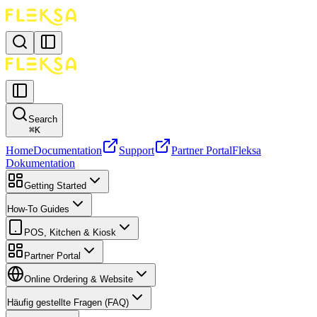
Search
⌘
K
Home
Documentation
Support
Partner Portal
Fleksa
Dokumentation
Getting Started
How-To Guides
POS, Kitchen & Kiosk
Partner Portal
Online Ordering & Website
Häufig gestellte Fragen (FAQ)