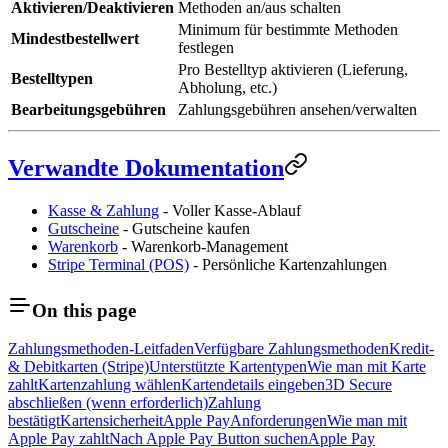
Aktivieren/Deaktivieren
Methoden an/aus schalten
Minimum für bestimmte Methoden
Mindestbestellwert
festlegen
Pro Bestelltyp aktivieren (Lieferung,
Bestelltypen
Abholung, etc.)
Bearbeitungsgebühren
Zahlungsgebühren ansehen/verwalten
Verwandte Dokumentation
Kasse & Zahlung
- Voller Kasse-Ablauf
Gutscheine
- Gutscheine kaufen
Warenkorb
- Warenkorb-Management
Stripe Terminal (POS)
- Persönliche Kartenzahlungen
On this page
Zahlungsmethoden-Leitfaden
Verfügbare Zahlungsmethoden
Kredit-
& Debitkarten (Stripe)
Unterstützte Kartentypen
Wie man mit Karte
zahlt
Kartenzahlung wählen
Kartendetails eingeben
3D Secure
abschließen (wenn erforderlich)
Zahlung
bestätigt
Kartensicherheit
Apple Pay
Anforderungen
Wie man mit
Apple Pay zahlt
Nach Apple Pay Button suchen
Apple Pay