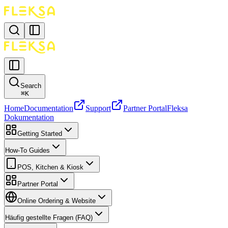
Search
⌘
K
Home
Documentation
Support
Partner Portal
Fleksa
Dokumentation
Getting Started
How-To Guides
POS, Kitchen & Kiosk
Partner Portal
Online Ordering & Website
Häufig gestellte Fragen (FAQ)