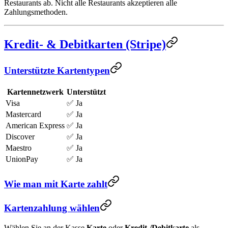
Restaurants ab. Nicht alle Restaurants akzeptieren alle
Zahlungsmethoden.
Kredit- & Debitkarten (Stripe)
Unterstützte Kartentypen
Kartennetzwerk
Unterstützt
Visa
✅ Ja
Mastercard
✅ Ja
American Express
✅ Ja
Discover
✅ Ja
Maestro
✅ Ja
UnionPay
✅ Ja
Wie man mit Karte zahlt
Kartenzahlung wählen
Wählen Sie an der Kasse
Karte
oder
Kredit-/Debitkarte
als