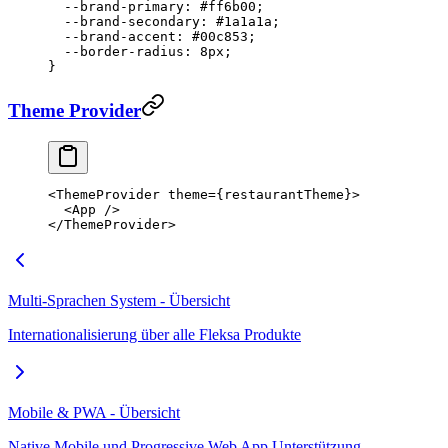
  --brand-primary
: 
#ff6b00
;
  --brand-secondary
: 
#1a1a1a
;
  --brand-accent
: 
#00c853
;
  --border-radius
: 
8
px
;
}
Theme Provider
<
ThemeProvider
 theme
=
{restaurantTheme}>
  <
App
 />
</
ThemeProvider
>
Multi-Sprachen System - Übersicht
Internationalisierung über alle Fleksa Produkte
Mobile & PWA - Übersicht
Native Mobile und Progressive Web App Unterstützung