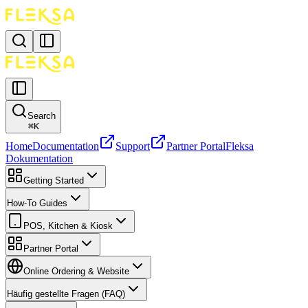
Search
⌘
K
Home
Documentation
Support
Partner Portal
Fleksa
Dokumentation
Getting Started
How-To Guides
POS, Kitchen & Kiosk
Partner Portal
Online Ordering & Website
Häufig gestellte Fragen (FAQ)