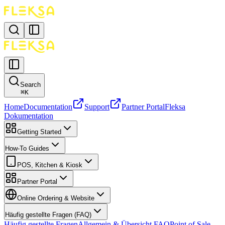
Search
⌘
K
Home
Documentation
Support
Partner Portal
Fleksa
Dokumentation
Getting Started
How-To Guides
POS, Kitchen & Kiosk
Partner Portal
Online Ordering & Website
Häufig gestellte Fragen (FAQ)
Häufig gestellte Fragen
Allgemein & Übersicht FAQ
Point of Sale