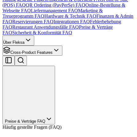
(POS) FAQ
QR Ordering (PayPerSe) FAQ
Online-Bestellung &
Webseite FAQ
Liefermanagement FAQ
Marketing &
Treueprogramm FAQ
Hardware & Technik FAQ
Finanzen & Admin
FAQ
Reservierungen FAQ
Integrationen FAQ
Fehlerbehebung
FAQ
Restaurant Anwendungsfälle FAQ
Preise & Verträge
FAQ
Sicherheit & Konformität FAQ
Über Fleksa
Cross-Product Features
Preise & Verträge FAQ
Häufig gestellte Fragen (FAQ)