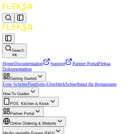
Search
⌘
K
Home
Documentation
Support
Partner Portal
Fleksa
Dokumentation
Getting Started
Erste Schritte
Plattform-Überblick
Schnellstart für Restaurants
How-To Guides
POS, Kitchen & Kiosk
Partner Portal
Online Ordering & Website
Häufig gestellte Fragen (FAQ)