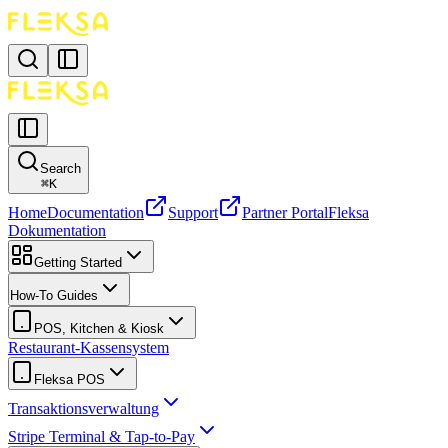
Search
⌘
K
Home
Documentation
Support
Partner Portal
Fleksa
Dokumentation
Getting Started
How-To Guides
POS, Kitchen & Kiosk
Restaurant-Kassensystem
Fleksa POS
Transaktionsverwaltung
Stripe Terminal & Tap-to-Pay