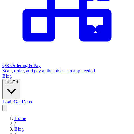
QR Ordering & Pay
Scan, order, and pay at the table—no app needed
Blog
🇺🇸
EN
Login
Get Demo
Home
/
Blog