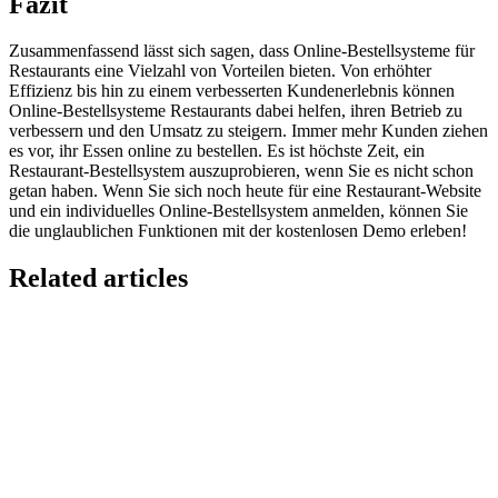
Fazit
Zusammenfassend lässt sich sagen, dass Online-Bestellsysteme für
Restaurants eine Vielzahl von Vorteilen bieten. Von erhöhter
Effizienz bis hin zu einem verbesserten Kundenerlebnis können
Online-Bestellsysteme Restaurants dabei helfen, ihren Betrieb zu
verbessern und den Umsatz zu steigern. Immer mehr Kunden ziehen
es vor, ihr Essen online zu bestellen.
Es ist höchste Zeit, ein
Restaurant-Bestellsystem auszuprobieren, wenn Sie es nicht schon
getan haben. Wenn Sie sich noch heute für eine Restaurant-Website
und ein individuelles Online-Bestellsystem anmelden, können Sie
die unglaublichen Funktionen mit der kostenlosen Demo erleben!
Related articles
GloriaFood for Web Agencies Is Dead — Here's the
White-Label Stack That Replaces It
Oracle is retiring the GloriaFood Partner Program on April 30, 2027.
If you sold "WordPress + GloriaFood" to restaurants, here's the
white-…