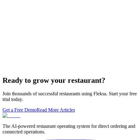
Restaurant Website + Online Ordering on One
Domain — The Setup That Replaces GloriaFood
The WordPress-plus-GloriaFood stack was always two systems
duct-taped together. Here is what owning one branded domain with
built-in orderi…
The Best Restaurant POS Systems in 2026 (And
Why Ordering Belongs Inside Your POS)
A real ranking of Toast, Square, Clover, Lightspeed, TouchBistro,
SpotOn, Aloha and Fleksa POS for 2026 — with the unfashionable
thesis tha…
Ready to grow your restaurant?
Join thousands of successful restaurants using Fleksa. Start your free
trial today.
Get a Free Demo
Read More Articles
The AI-powered restaurant operating system for direct ordering and
connected operations.