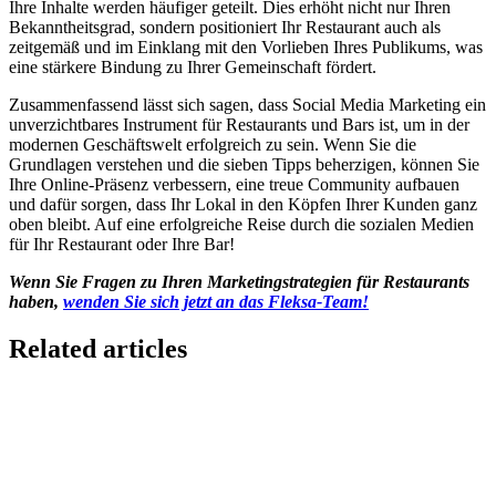
Ihre Inhalte werden häufiger geteilt. Dies erhöht nicht nur Ihren
Bekanntheitsgrad, sondern positioniert Ihr Restaurant auch als
zeitgemäß und im Einklang mit den Vorlieben Ihres Publikums, was
eine stärkere Bindung zu Ihrer Gemeinschaft fördert.
Zusammenfassend lässt sich sagen, dass Social Media Marketing ein
unverzichtbares Instrument für Restaurants und Bars ist, um in der
modernen Geschäftswelt erfolgreich zu sein. Wenn Sie die
Grundlagen verstehen und die sieben Tipps beherzigen, können Sie
Ihre Online-Präsenz verbessern, eine treue Community aufbauen
und dafür sorgen, dass Ihr Lokal in den Köpfen Ihrer Kunden ganz
oben bleibt. Auf eine erfolgreiche Reise durch die sozialen Medien
für Ihr Restaurant oder Ihre Bar!
Wenn Sie Fragen zu Ihren Marketingstrategien für Restaurants
haben,
wenden Sie sich jetzt an das Fleksa-Team!
Related articles
GloriaFood for Web Agencies Is Dead — Here's the
White-Label Stack That Replaces It
Oracle is retiring the GloriaFood Partner Program on April 30, 2027.