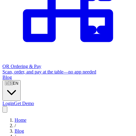
QR Ordering & Pay
Scan, order, and pay at the table—no app needed
Blog
🇺🇸
EN
Login
Get Demo
Home
/
Blog