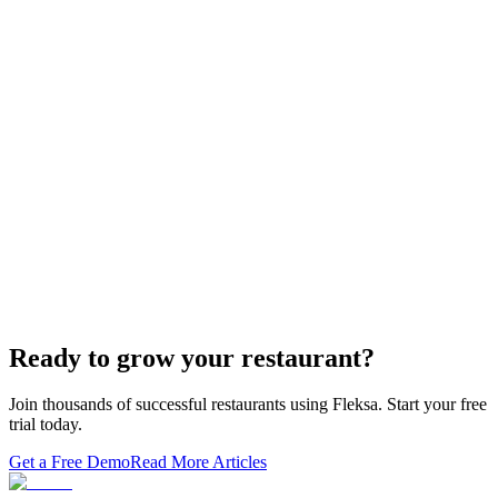
If you sold "WordPress + GloriaFood" to restaurants, here's the
white-…
Restaurant Website + Online Ordering on One
Domain — The Setup That Replaces GloriaFood
The WordPress-plus-GloriaFood stack was always two systems
duct-taped together. Here is what owning one branded domain with
built-in orderi…
The Best Restaurant POS Systems in 2026 (And
Why Ordering Belongs Inside Your POS)
A real ranking of Toast, Square, Clover, Lightspeed, TouchBistro,
SpotOn, Aloha and Fleksa POS for 2026 — with the unfashionable
thesis tha…
Ready to grow your restaurant?
Join thousands of successful restaurants using Fleksa. Start your free
trial today.
Get a Free Demo
Read More Articles