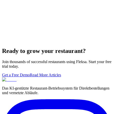
Lieferando & Lieferheld Merger Case Study-
Consolidation in the Food Delivery Industry
7 Ways to Take Advantage of the World Cup- For
Restaurants
Local Asian restaurants you should visit in Berlin
Ready to grow your restaurant?
Join thousands of successful restaurants using Fleksa. Start your free
trial today.
Get a Free Demo
Read More Articles
Das KI-gestützte Restaurant-Betriebssystem für Direktbestellungen
und vernetzte Abläufe.