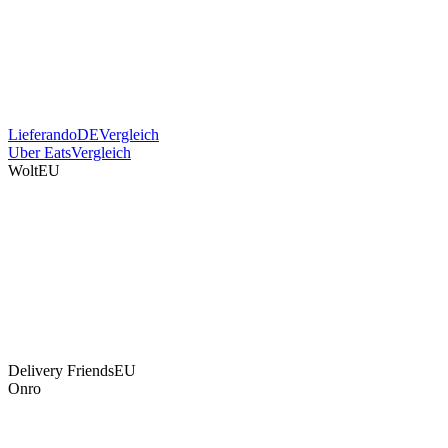
Bündle deine Liefer-Marktplätze
Hol deine Lieferando-, Uber-Eats- und Wolt-Bestellungen in
denselben Fleksa-POS und Küchenbildschirm — kein zweites
Tablet, keine verpassten Tickets. Und wenn du keine zweistellige
Provision mehr zahlen willst, ist dein eigener Fleksa-Shop die
provisionsfreie Alternative.
Lieferando
DE
Vergleich
Uber Eats
Vergleich
Wolt
EU
Letzte Meile
Fahrer für deine Direktbestellungen
einsetzen
Schick deine Direktbestellungen aus Fleksa an On-Demand-
Fahrernetzwerke — behalte den Kunden, spar dir die Marktplatz-
Provision.
Delivery Friends
EU
Onro