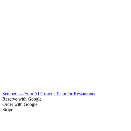
Integriert
Native Fleksa-Integrationen
First-Party-Verbindungen, die mit Fleksa kommen — Semperi, dein
KI-Wachstumsteam aus zehn Spezialisten, Reservieren und
Bestellen mit Google sowie dein eigenes Stripe-Konto. Sie
synchronisieren mit deinem POS, sobald eine Bestellung oder
Reservierung eingeht.
Semperi — Your AI Growth Team for Restaurants
Reserve with Google
Order with Google
Stripe
Ein Bildschirm für alle Kanäle