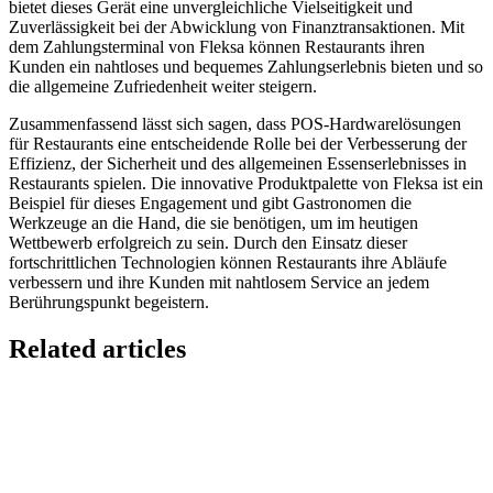
bietet dieses Gerät eine unvergleichliche Vielseitigkeit und
Zuverlässigkeit bei der Abwicklung von Finanztransaktionen. Mit
dem Zahlungsterminal von Fleksa können Restaurants ihren
Kunden ein nahtloses und bequemes Zahlungserlebnis bieten und so
die allgemeine Zufriedenheit weiter steigern.
Zusammenfassend lässt sich sagen, dass POS-Hardwarelösungen
für Restaurants eine entscheidende Rolle bei der Verbesserung der
Effizienz, der Sicherheit und des allgemeinen Essenserlebnisses in
Restaurants spielen. Die innovative Produktpalette von Fleksa ist ein
Beispiel für dieses Engagement und gibt Gastronomen die
Werkzeuge an die Hand, die sie benötigen, um im heutigen
Wettbewerb erfolgreich zu sein. Durch den Einsatz dieser
fortschrittlichen Technologien können Restaurants ihre Abläufe
verbessern und ihre Kunden mit nahtlosem Service an jedem
Berührungspunkt begeistern.
Related articles
Lieferando & Lieferheld Merger Case Study-
Consolidation in the Food Delivery Industry
7 Ways to Take Advantage of the World Cup- For