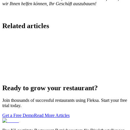
wir Ihnen helfen können, Ihr Geschäft auszubauen!
Related articles
Lieferando & Lieferheld Merger Case Study-
Consolidation in the Food Delivery Industry
7 Ways to Take Advantage of the World Cup- For
Restaurants
Local Asian restaurants you should visit in Berlin
Ready to grow your restaurant?
Join thousands of successful restaurants using Fleksa. Start your free
trial today.
Get a Free Demo
Read More Articles