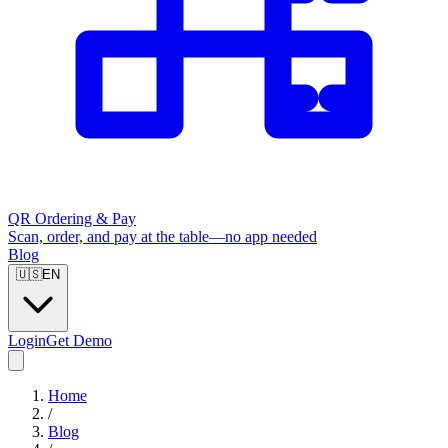
QR Ordering & Pay
Scan, order, and pay at the table—no app needed
Blog
🇺🇸
EN
Login
Get Demo
Home
/
Blog