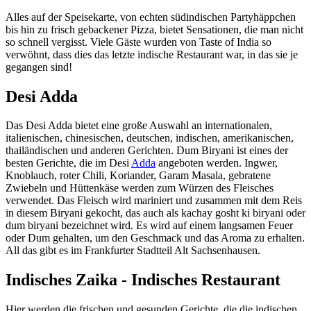
Alles auf der Speisekarte, von echten südindischen Partyhäppchen
bis hin zu frisch gebackener Pizza, bietet Sensationen, die man nicht
so schnell vergisst. Viele Gäste wurden von Taste of India so
verwöhnt, dass dies das letzte indische Restaurant war, in das sie je
gegangen sind!
Desi Adda
Das Desi Adda bietet eine große Auswahl an internationalen,
italienischen, chinesischen, deutschen, indischen, amerikanischen,
thailändischen und anderen Gerichten. Dum Biryani ist eines der
besten Gerichte, die im Desi
Adda
angeboten werden. Ingwer,
Knoblauch, roter Chili, Koriander, Garam Masala, gebratene
Zwiebeln und Hüttenkäse werden zum Würzen des Fleisches
verwendet. Das Fleisch wird mariniert und zusammen mit dem Reis
in diesem Biryani gekocht, das auch als kachay gosht ki biryani oder
dum biryani bezeichnet wird. Es wird auf einem langsamen Feuer
oder Dum gehalten, um den Geschmack und das Aroma zu erhalten.
All das gibt es im Frankfurter Stadtteil Alt Sachsenhausen.
Indisches Zaika - Indisches Restaurant
Hier werden die frischen und gesunden Gerichte, die die indischen