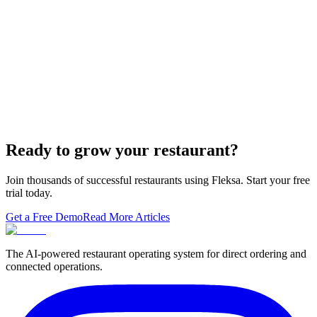
The WordPress-plus-GloriaFood stack was always two systems
duct-taped together. Here is what owning one branded domain with
built-in orderi…
The Best Restaurant POS Systems in 2026 (And
Why Ordering Belongs Inside Your POS)
A real ranking of Toast, Square, Clover, Lightspeed, TouchBistro,
SpotOn, Aloha and Fleksa POS for 2026 — with the unfashionable
thesis tha…
Ready to grow your restaurant?
Join thousands of successful restaurants using Fleksa. Start your free
trial today.
Get a Free Demo
Read More Articles
The AI-powered restaurant operating system for direct ordering and
connected operations.