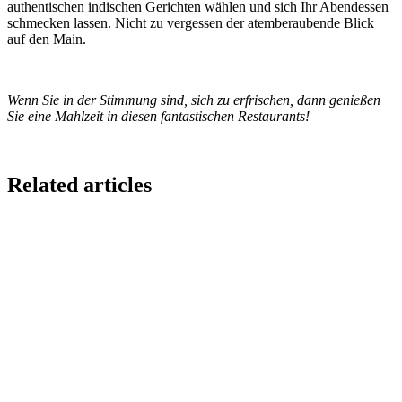
authentischen indischen Gerichten wählen und sich Ihr Abendessen
schmecken lassen. Nicht zu vergessen der atemberaubende Blick
auf den Main.
Wenn Sie in der Stimmung sind, sich zu erfrischen, dann genießen
Sie eine Mahlzeit in diesen fantastischen Restaurants!
Related articles
GloriaFood for Web Agencies Is Dead — Here's the
White-Label Stack That Replaces It
Oracle is retiring the GloriaFood Partner Program on April 30, 2027.
If you sold "WordPress + GloriaFood" to restaurants, here's the
white-…
Restaurant Website + Online Ordering on One
Domain — The Setup That Replaces GloriaFood