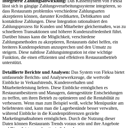
Integrierte Zahlungsabwicklung:
Das Kassensystem von Fleksa
lässt sich in gängige Zahlungsverarbeitungssysteme integrieren, so
dass Restaurants problemlos verschiedene Zahlungsarten
akzeptieren können, darunter Kreditkarten, Debitkarten und
kontaktlose Zahlungen. Diese Integration rationalisiert den
Zahlungsprozess für Kunden und Mitarbeiter gleichermaßen, was zu
schnelleren Transaktionen und höherer Kundenzufriedenheit führt.
Darüber hinaus kann die Möglichkeit, verschiedene
Zahlungsmethoden zu akzeptieren, Restaurants dabei helfen, ein
breiteres Kundenspektrum anzusprechen und den Umsatz zu
steigern. Diese nahtlose Zahlungsintegration ist eine wichtige
Funktion, die einen effizienten und effektiven Restaurantbetrieb
unterstützt.
Detaillierte Berichte und Analysen:
Das System von Fleksa bietet
umfassende Berichts- und Analysewerkzeuge, die wertvolle
Einblicke in Verkaufstrends, Kundenverhalten und
Mitarbeiterleistung liefern. Diese Einblicke ermöglichen es
Restaurantbesitzern und Managern, datengestützte Entscheidungen
zu treffen, um ihren Betrieb zu optimieren und die Rentabilität zu
verbessern. Wenn man zum Beispiel weiß, welche Menüpunkte am
beliebtesten sind, kann man die Lagerbestände besser verwalten,
während Einblicke in die Kundenpräferenzen gezielte
Marketingmaßnahmen ermöglichen. Durch die Nutzung dieser
Daten können Restaurants Trends voraus sein und ihre Angebote