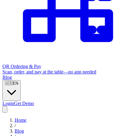
QR Ordering & Pay
Scan, order, and pay at the table—no app needed
Blog
🇺🇸
EN
Login
Get Demo
Home
/
Blog