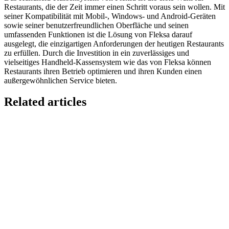
Restaurants, die der Zeit immer einen Schritt voraus sein wollen. Mit
seiner Kompatibilität mit Mobil-, Windows- und Android-Geräten
sowie seiner benutzerfreundlichen Oberfläche und seinen
umfassenden Funktionen ist die Lösung von Fleksa darauf
ausgelegt, die einzigartigen Anforderungen der heutigen Restaurants
zu erfüllen. Durch die Investition in ein zuverlässiges und
vielseitiges Handheld-Kassensystem wie das von Fleksa können
Restaurants ihren Betrieb optimieren und ihren Kunden einen
außergewöhnlichen Service bieten.
Related articles
GloriaFood for Web Agencies Is Dead — Here's the
White-Label Stack That Replaces It
Oracle is retiring the GloriaFood Partner Program on April 30, 2027.
If you sold "WordPress + GloriaFood" to restaurants, here's the
white-…
Restaurant Website + Online Ordering on One
Domain — The Setup That Replaces GloriaFood