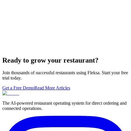
The WordPress-plus-GloriaFood stack was always two systems
duct-taped together. Here is what owning one branded domain with
built-in orderi…
The Best Restaurant POS Systems in 2026 (And
Why Ordering Belongs Inside Your POS)
A real ranking of Toast, Square, Clover, Lightspeed, TouchBistro,
SpotOn, Aloha and Fleksa POS for 2026 — with the unfashionable
thesis tha…
Ready to grow your restaurant?
Join thousands of successful restaurants using Fleksa. Start your free
trial today.
Get a Free Demo
Read More Articles
The AI-powered restaurant operating system for direct ordering and
connected operations.