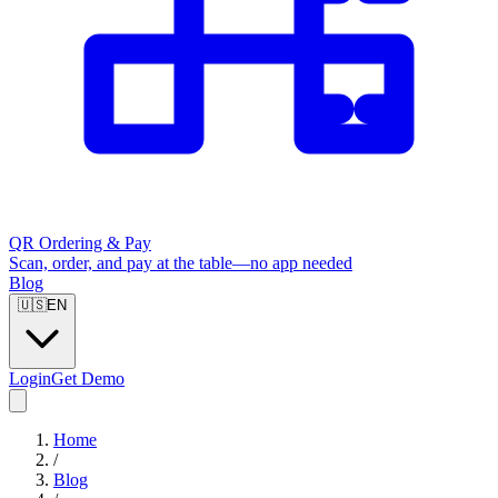
QR Ordering & Pay
Scan, order, and pay at the table—no app needed
Blog
🇺🇸
EN
Login
Get Demo
Home
/
Blog