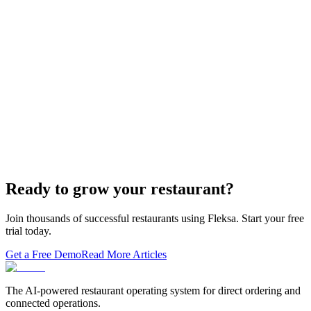
Restaurant Website + Online Ordering on One
Domain — The Setup That Replaces GloriaFood
The WordPress-plus-GloriaFood stack was always two systems
duct-taped together. Here is what owning one branded domain with
built-in orderi…
The Best Restaurant POS Systems in 2026 (And
Why Ordering Belongs Inside Your POS)
A real ranking of Toast, Square, Clover, Lightspeed, TouchBistro,
SpotOn, Aloha and Fleksa POS for 2026 — with the unfashionable
thesis tha…
Ready to grow your restaurant?
Join thousands of successful restaurants using Fleksa. Start your free
trial today.
Get a Free Demo
Read More Articles
The AI-powered restaurant operating system for direct ordering and
connected operations.