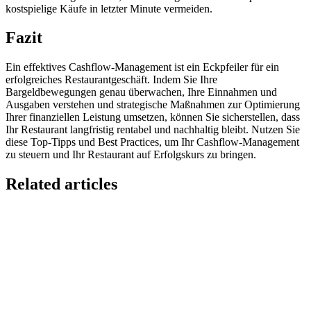
kostspielige Käufe in letzter Minute vermeiden.
Fazit
Ein effektives Cashflow-Management ist ein Eckpfeiler für ein
erfolgreiches Restaurantgeschäft. Indem Sie Ihre
Bargeldbewegungen genau überwachen, Ihre Einnahmen und
Ausgaben verstehen und strategische Maßnahmen zur Optimierung
Ihrer finanziellen Leistung umsetzen, können Sie sicherstellen, dass
Ihr Restaurant langfristig rentabel und nachhaltig bleibt. Nutzen Sie
diese Top-Tipps und Best Practices, um Ihr Cashflow-Management
zu steuern und Ihr Restaurant auf Erfolgskurs zu bringen.
Related articles
GloriaFood for Web Agencies Is Dead — Here's the
White-Label Stack That Replaces It
Oracle is retiring the GloriaFood Partner Program on April 30, 2027.
If you sold "WordPress + GloriaFood" to restaurants, here's the
white-…