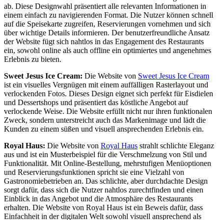
ab. Diese Designwahl präsentiert alle relevanten Informationen in
einem einfach zu navigierenden Format. Die Nutzer können schnell
auf die Speisekarte zugreifen, Reservierungen vornehmen und sich
über wichtige Details informieren. Der benutzerfreundliche Ansatz
der Website fügt sich nahtlos in das Engagement des Restaurants
ein, sowohl online als auch offline ein optimiertes und angenehmes
Erlebnis zu bieten.
Sweet Jesus Ice Cream
:
Die Website von
Sweet Jesus Ice Cream
ist ein visuelles Vergnügen mit einem auffälligen Rasterlayout und
verlockenden Fotos. Dieses Design eignet sich perfekt für Eisdielen
und Dessertshops und präsentiert das köstliche Angebot auf
verlockende Weise. Die Website erfüllt nicht nur ihren funktionalen
Zweck, sondern unterstreicht auch das Markenimage und lädt die
Kunden zu einem süßen und visuell ansprechenden Erlebnis ein.
Royal Haus:
Die Website von
Royal Haus
strahlt schlichte Eleganz
aus und ist ein Musterbeispiel für die Verschmelzung von Stil und
Funktionalität. Mit Online-Bestellung, mehrstufigen Menüoptionen
und Reservierungsfunktionen spricht sie eine Vielzahl von
Gastronomiebetrieben an. Das schlichte, aber durchdachte Design
sorgt dafür, dass sich die Nutzer nahtlos zurechtfinden und einen
Einblick in das Angebot und die Atmosphäre des Restaurants
erhalten. Die Website von Royal Haus ist ein Beweis dafür, dass
Einfachheit in der digitalen Welt sowohl visuell ansprechend als