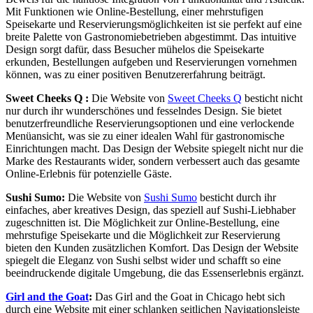
Mit Funktionen wie Online-Bestellung, einer mehrstufigen
Speisekarte und Reservierungsmöglichkeiten ist sie perfekt auf eine
breite Palette von Gastronomiebetrieben abgestimmt. Das intuitive
Design sorgt dafür, dass Besucher mühelos die Speisekarte
erkunden, Bestellungen aufgeben und Reservierungen vornehmen
können, was zu einer positiven Benutzererfahrung beiträgt.
Sweet Cheeks Q :
Die Website von
Sweet Cheeks Q
besticht nicht
nur durch ihr wunderschönes und fesselndes Design. Sie bietet
benutzerfreundliche Reservierungsoptionen und eine verlockende
Menüansicht, was sie zu einer idealen Wahl für gastronomische
Einrichtungen macht. Das Design der Website spiegelt nicht nur die
Marke des Restaurants wider, sondern verbessert auch das gesamte
Online-Erlebnis für potenzielle Gäste.
Sushi Sumo:
Die Website von
Sushi Sumo
besticht durch ihr
einfaches, aber kreatives Design, das speziell auf Sushi-Liebhaber
zugeschnitten ist. Die Möglichkeit zur Online-Bestellung, eine
mehrstufige Speisekarte und die Möglichkeit zur Reservierung
bieten den Kunden zusätzlichen Komfort. Das Design der Website
spiegelt die Eleganz von Sushi selbst wider und schafft so eine
beeindruckende digitale Umgebung, die das Essenserlebnis ergänzt.
Girl and the Goat
:
Das Girl and the Goat in Chicago hebt sich
durch eine Website mit einer schlanken seitlichen Navigationsleiste