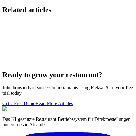
Related articles
Lieferando & Lieferheld Merger Case Study-
Consolidation in the Food Delivery Industry
7 Ways to Take Advantage of the World Cup- For
Restaurants
Local Asian restaurants you should visit in Berlin
Ready to grow your restaurant?
Join thousands of successful restaurants using Fleksa. Start your free
trial today.
Get a Free Demo
Read More Articles
Das KI-gestützte Restaurant-Betriebssystem für Direktbestellungen
und vernetzte Abläufe.