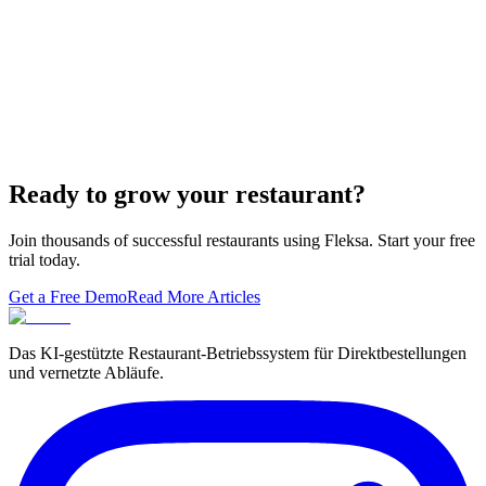
Lieferando & Lieferheld Merger Case Study-
Consolidation in the Food Delivery Industry
7 Ways to Take Advantage of the World Cup- For
Restaurants
Local Asian restaurants you should visit in Berlin
Ready to grow your restaurant?
Join thousands of successful restaurants using Fleksa. Start your free
trial today.
Get a Free Demo
Read More Articles
Das KI-gestützte Restaurant-Betriebssystem für Direktbestellungen
und vernetzte Abläufe.