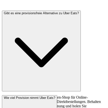
Gibt es eine provisionsfreie Alternative zu Uber Eats?
Ja. Fleksa bietet einen eigenen Marken-Shop für Online-
Wie viel Provision nimmt Uber Eats?
Bestellungen mit 0 % Provision auf Direktbestellungen. Behalten
Sie Uber Eats zur Neukundengewinnung und holen Sie