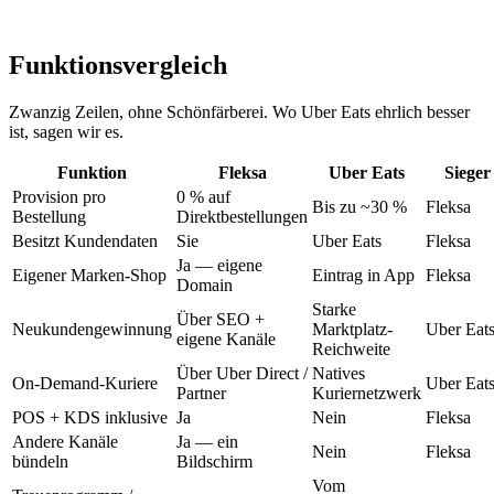
Funktionsvergleich
Zwanzig Zeilen, ohne Schönfärberei. Wo Uber Eats ehrlich besser
ist, sagen wir es.
Funktion
Fleksa
Uber Eats
Sieger
Provision pro
0 % auf
Bis zu ~30 %
Fleksa
Bestellung
Direktbestellungen
Besitzt Kundendaten
Sie
Uber Eats
Fleksa
Ja — eigene
Eigener Marken-Shop
Eintrag in App
Fleksa
Domain
Starke
Über SEO +
Neukundengewinnung
Marktplatz-
Uber Eat
eigene Kanäle
Reichweite
Über Uber Direct /
Natives
On-Demand-Kuriere
Uber Eat
Partner
Kuriernetzwerk
POS + KDS inklusive
Ja
Nein
Fleksa
Andere Kanäle
Ja — ein
Nein
Fleksa
bündeln
Bildschirm
Vom