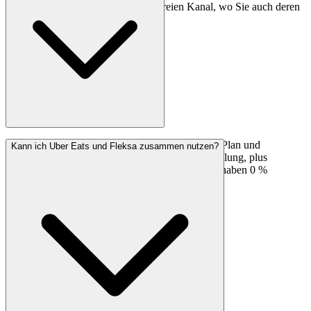
Stammkunden auf Ihren provisionsfreien Kanal, wo Sie auch deren
Daten besitzen.
Uber-Eats-Marktplatzgebühren erreichen je nach Plan und
Kann ich Uber Eats und Fleksa zusammen nutzen?
Kuriernutzung häufig bis zu rund 30 % pro Bestellung, plus
Kartengebühren. Direktbestellungen über Fleksa haben 0 %
Provision.