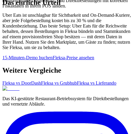
konform, sodass Marktplatz- und Direktbestellungen mit korrekten
Das ehrliche Urteil
Fiskaldaten in Ihrem POS landen.
Uber Eats ist unschlagbar für Sichtbarkeit und On-Demand-Kuriere,
aber jede Folgebestellung kostet bis zu 30 % und die
Kundenbeziehung. Das beste Setup: Uber Eats für die Reichweite
behalten, dessen Bestellungen in Fleksa bündeln und Stammkunden
auf einem provisionsfreien Shop besitzen — mit deren Daten in
Ihrer Hand. Nutzen Sie den Marktplatz, um Gäste zu finden; nutzen
Sie Fleksa, um sie zu behalten.
15-Minuten-Demo buchen
Fleksa-Preise ansehen
Weitere Vergleiche
Fleksa vs
DoorDash
Fleksa vs
Grubhub
Fleksa vs
Lieferando
Das KI-gestützte Restaurant-Betriebssystem für Direktbestellungen
und vernetzte Abläufe.