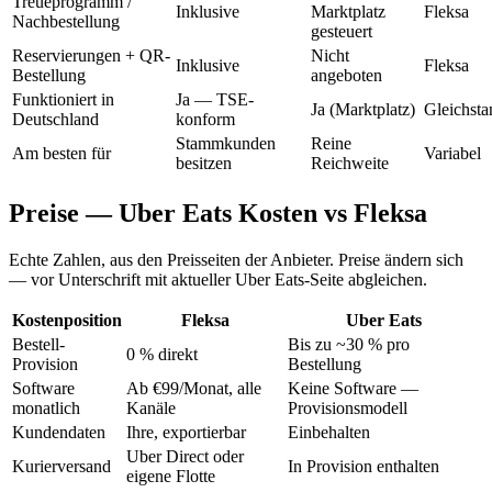
Treueprogramm /
Inklusive
Marktplatz
Fleksa
Nachbestellung
gesteuert
Reservierungen + QR-
Nicht
Inklusive
Fleksa
Bestellung
angeboten
Funktioniert in
Ja — TSE-
Ja (Marktplatz)
Gleichsta
Deutschland
konform
Stammkunden
Reine
Am besten für
Variabel
besitzen
Reichweite
Preise — Uber Eats Kosten vs Fleksa
Echte Zahlen, aus den Preisseiten der Anbieter. Preise ändern sich
— vor Unterschrift mit aktueller Uber Eats-Seite abgleichen.
Kostenposition
Fleksa
Uber Eats
Bestell-
Bis zu ~30 % pro
0 % direkt
Provision
Bestellung
Software
Ab €99/Monat, alle
Keine Software —
monatlich
Kanäle
Provisionsmodell
Kundendaten
Ihre, exportierbar
Einbehalten
Uber Direct oder
Kurierversand
In Provision enthalten
eigene Flotte