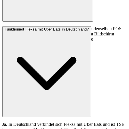
Ja. Fleksa bündelt Ihre Uber-Eats-Bestellungen in denselben POS
Funktioniert Fleksa mit Uber Eats in Deutschland?
und Küchenbildschirm, sodass Ihr Team an einem Bildschirm
arbeitet, während Ihr eigener Shop provisionsfreie
Folgebestellungen erfasst.
Ja. In Deutschland verbindet sich Fleksa mit Uber Eats und ist TSE-