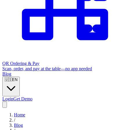
QR Ordering & Pay
Scan, order, and pay at the table—no app needed
Blog
🇺🇸
EN
Login
Get Demo
Home
/
Blog