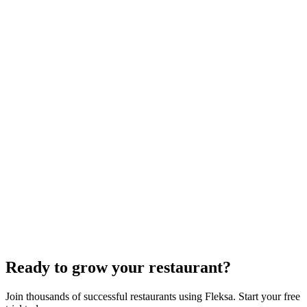
GloriaFood for Web Agencies Is Dead — Here's the
White-Label Stack That Replaces It
Oracle is retiring the GloriaFood Partner Program on April 30, 2027.
If you sold "WordPress + GloriaFood" to restaurants, here's the
white-…
Restaurant Website + Online Ordering on One
Domain — The Setup That Replaces GloriaFood
The WordPress-plus-GloriaFood stack was always two systems
duct-taped together. Here is what owning one branded domain with
built-in orderi…
The Best Restaurant POS Systems in 2026 (And
Why Ordering Belongs Inside Your POS)
A real ranking of Toast, Square, Clover, Lightspeed, TouchBistro,
SpotOn, Aloha and Fleksa POS for 2026 — with the unfashionable
thesis tha…
Ready to grow your restaurant?
Join thousands of successful restaurants using Fleksa. Start your free