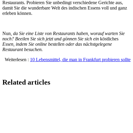
Restaurants. Probieren Sie unbedingt verschiedene Gerichte aus,
damit Sie die wunderbare Welt des indischen Essens voll und ganz
erleben können.
‍Nun
, da Sie eine Liste von Restaurants haben, worauf warten Sie
noch?
Beeilen Sie sich jetzt und gönnen Sie sich ein
köstliches
Essen, indem Sie online bestellen oder das nächstgelegene
Restaurant besuchen.
‍‍Weiterlesen :
10 Lebensmittel, die man in Frankfurt probieren sollte
Related articles
Lieferando & Lieferheld Merger Case Study-
Consolidation in the Food Delivery Industry
7 Ways to Take Advantage of the World Cup- For
Restaurants