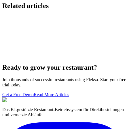
Related articles
Lieferando & Lieferheld Merger Case Study-
Consolidation in the Food Delivery Industry
7 Ways to Take Advantage of the World Cup- For
Restaurants
Local Asian restaurants you should visit in Berlin
Ready to grow your restaurant?
Join thousands of successful restaurants using Fleksa. Start your free
trial today.
Get a Free Demo
Read More Articles
Das KI-gestützte Restaurant-Betriebssystem für Direktbestellungen
und vernetzte Abläufe.