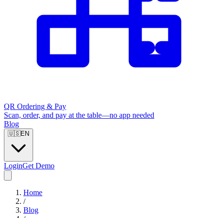
QR Ordering & Pay
Scan, order, and pay at the table—no app needed
Blog
🇺🇸
EN
Login
Get Demo
Home
/
Blog