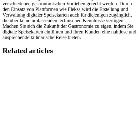
verschiedenen gastronomischen Vorlieben gerecht werden. Durch
den Einsatz von Plattformen wie Fleksa wird die Erstellung und
Verwaltung digitaler Speisekarten auch für diejenigen zugänglich,
die über keine umfassenden technischen Kenntnisse verfügen.
Machen Sie sich die Zukunft der Gastronomie zu eigen, indem Sie
digitale Speisekarten einführen und Ihren Kunden eine nahtlose und
ansprechende kulinarische Reise bieten.
Related articles
GloriaFood for Web Agencies Is Dead — Here's the
White-Label Stack That Replaces It
Oracle is retiring the GloriaFood Partner Program on April 30, 2027.
If you sold "WordPress + GloriaFood" to restaurants, here's the
white-…
Restaurant Website + Online Ordering on One
Domain — The Setup That Replaces GloriaFood
The WordPress-plus-GloriaFood stack was always two systems
duct-taped together. Here is what owning one branded domain with