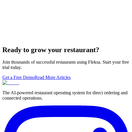
built-in orderi…
The Best Restaurant POS Systems in 2026 (And
Why Ordering Belongs Inside Your POS)
A real ranking of Toast, Square, Clover, Lightspeed, TouchBistro,
SpotOn, Aloha and Fleksa POS for 2026 — with the unfashionable
thesis tha…
Ready to grow your restaurant?
Join thousands of successful restaurants using Fleksa. Start your free
trial today.
Get a Free Demo
Read More Articles
The AI-powered restaurant operating system for direct ordering and
connected operations.