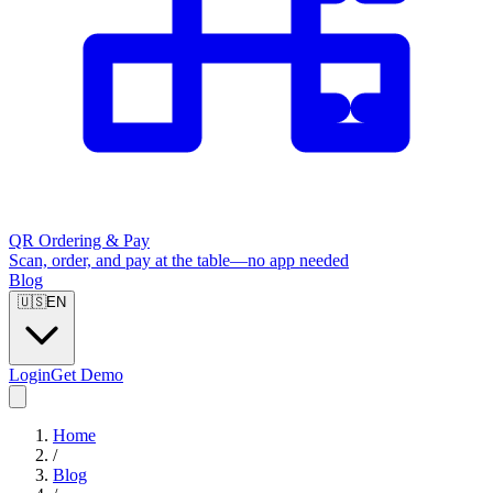
QR Ordering & Pay
Scan, order, and pay at the table—no app needed
Blog
🇺🇸
EN
Login
Get Demo
Home
/
Blog