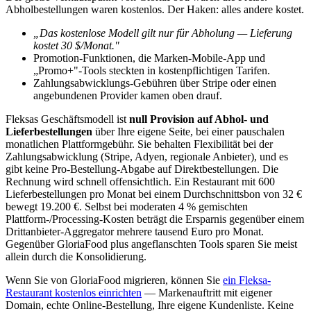
Abholbestellungen waren kostenlos. Der Haken: alles andere kostet.
„Das kostenlose Modell gilt nur für Abholung — Lieferung
kostet 30 $/Monat."
Promotion-Funktionen, die Marken-Mobile-App und
„Promo+"-Tools steckten in kostenpflichtigen Tarifen.
Zahlungsabwicklungs-Gebühren über Stripe oder einen
angebundenen Provider kamen oben drauf.
Fleksas Geschäftsmodell ist
null Provision auf Abhol- und
Lieferbestellungen
über Ihre eigene Seite, bei einer pauschalen
monatlichen Plattformgebühr. Sie behalten Flexibilität bei der
Zahlungsabwicklung (Stripe, Adyen, regionale Anbieter), und es
gibt keine Pro-Bestellung-Abgabe auf Direktbestellungen. Die
Rechnung wird schnell offensichtlich. Ein Restaurant mit 600
Lieferbestellungen pro Monat bei einem Durchschnittsbon von 32 €
bewegt 19.200 €. Selbst bei moderaten 4 % gemischten
Plattform-/Processing-Kosten beträgt die Ersparnis gegenüber einem
Drittanbieter-Aggregator mehrere tausend Euro pro Monat.
Gegenüber GloriaFood plus angeflanschten Tools sparen Sie meist
allein durch die Konsolidierung.
Wenn Sie von GloriaFood migrieren, können Sie
ein Fleksa-
Restaurant kostenlos einrichten
— Markenauftritt mit eigener
Domain, echte Online-Bestellung, Ihre eigene Kundenliste. Keine