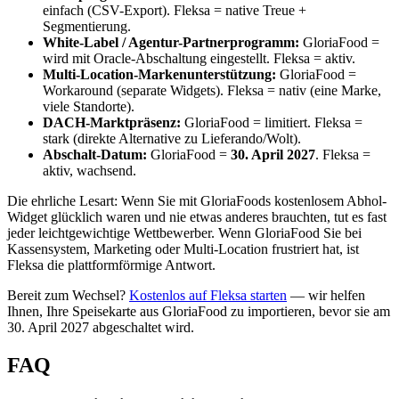
einfach (CSV-Export). Fleksa = native Treue +
Segmentierung.
White-Label / Agentur-Partnerprogramm:
GloriaFood =
wird mit Oracle-Abschaltung eingestellt. Fleksa = aktiv.
Multi-Location-Markenunterstützung:
GloriaFood =
Workaround (separate Widgets). Fleksa = nativ (eine Marke,
viele Standorte).
DACH-Marktpräsenz:
GloriaFood = limitiert. Fleksa =
stark (direkte Alternative zu Lieferando/Wolt).
Abschalt-Datum:
GloriaFood =
30. April 2027
. Fleksa =
aktiv, wachsend.
Die ehrliche Lesart: Wenn Sie mit GloriaFoods kostenlosem Abhol-
Widget glücklich waren und nie etwas anderes brauchten, tut es fast
jeder leichtgewichtige Wettbewerber. Wenn GloriaFood Sie bei
Kassensystem, Marketing oder Multi-Location frustriert hat, ist
Fleksa die plattformförmige Antwort.
Bereit zum Wechsel?
Kostenlos auf Fleksa starten
— wir helfen
Ihnen, Ihre Speisekarte aus GloriaFood zu importieren, bevor sie am
30. April 2027 abgeschaltet wird.
FAQ