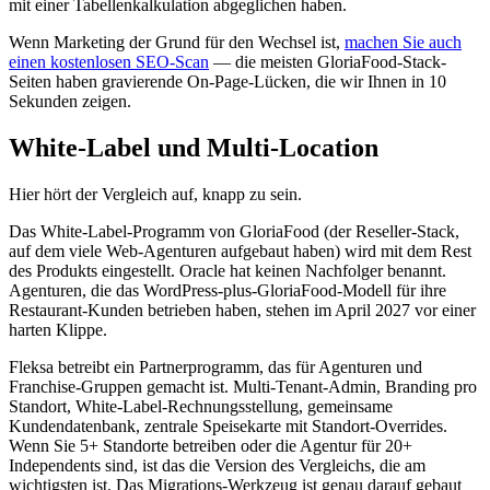
mit einer Tabellenkalkulation abgeglichen haben.
Wenn Marketing der Grund für den Wechsel ist,
machen Sie auch
einen kostenlosen SEO-Scan
— die meisten GloriaFood-Stack-
Seiten haben gravierende On-Page-Lücken, die wir Ihnen in 10
Sekunden zeigen.
White-Label und Multi-Location
Hier hört der Vergleich auf, knapp zu sein.
Das White-Label-Programm von GloriaFood (der Reseller-Stack,
auf dem viele Web-Agenturen aufgebaut haben) wird mit dem Rest
des Produkts eingestellt. Oracle hat keinen Nachfolger benannt.
Agenturen, die das WordPress-plus-GloriaFood-Modell für ihre
Restaurant-Kunden betrieben haben, stehen im April 2027 vor einer
harten Klippe.
Fleksa betreibt ein Partnerprogramm, das für Agenturen und
Franchise-Gruppen gemacht ist. Multi-Tenant-Admin, Branding pro
Standort, White-Label-Rechnungsstellung, gemeinsame
Kundendatenbank, zentrale Speisekarte mit Standort-Overrides.
Wenn Sie 5+ Standorte betreiben oder die Agentur für 20+
Independents sind, ist das die Version des Vergleichs, die am
wichtigsten ist. Das Migrations-Werkzeug ist genau darauf gebaut