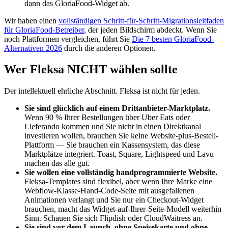
dann das GloriaFood-Widget ab.
Wir haben einen
vollständigen Schritt-für-Schritt-Migrationsleitfaden
für GloriaFood-Betreiber
, der jeden Bildschirm abdeckt. Wenn Sie
noch Plattformen vergleichen, führt Sie
Die 7 besten GloriaFood-
Alternativen 2026
durch die anderen Optionen.
Wer Fleksa NICHT wählen sollte
Der intellektuell ehrliche Abschnitt. Fleksa ist nicht für jeden.
Sie sind glücklich auf einem Drittanbieter-Marktplatz.
Wenn 90 % Ihrer Bestellungen über Uber Eats oder
Lieferando kommen und Sie nicht in einen Direktkanal
investieren wollen, brauchen Sie keine Website-plus-Bestell-
Plattform — Sie brauchen ein Kassensystem, das diese
Marktplätze integriert. Toast, Square, Lightspeed und Lavu
machen das alle gut.
Sie wollen eine vollständig handprogrammierte Website.
Fleksa-Templates sind flexibel, aber wenn Ihre Marke eine
Webflow-Klasse-Hand-Code-Seite mit ausgefallenen
Animationen verlangt und Sie nur ein Checkout-Widget
brauchen, macht das Widget-auf-Ihrer-Seite-Modell weiterhin
Sinn. Schauen Sie sich Flipdish oder CloudWaitress an.
Sie sind vor dem Launch, ohne Speisekarte und ohne