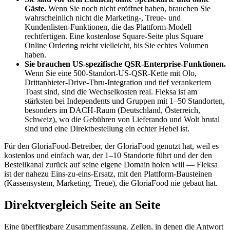
Gäste.
Wenn Sie noch nicht eröffnet haben, brauchen Sie
wahrscheinlich nicht die Marketing-, Treue- und
Kundenlisten-Funktionen, die das Plattform-Modell
rechtfertigen. Eine kostenlose Square-Seite plus Square
Online Ordering reicht vielleicht, bis Sie echtes Volumen
haben.
Sie brauchen US-spezifische QSR-Enterprise-Funktionen.
Wenn Sie eine 500-Standort-US-QSR-Kette mit Olo,
Drittanbieter-Drive-Thru-Integration und tief verankertem
Toast sind, sind die Wechselkosten real. Fleksa ist am
stärksten bei Independents und Gruppen mit 1–50 Standorten,
besonders im DACH-Raum (Deutschland, Österreich,
Schweiz), wo die Gebühren von Lieferando und Wolt brutal
sind und eine Direktbestellung ein echter Hebel ist.
Für den GloriaFood-Betreiber, der GloriaFood genutzt hat, weil es
kostenlos und einfach war, der 1–10 Standorte führt und der den
Bestellkanal zurück auf seine eigene Domain holen will — Fleksa
ist der nahezu Eins-zu-eins-Ersatz, mit den Plattform-Bausteinen
(Kassensystem, Marketing, Treue), die GloriaFood nie gebaut hat.
Direktvergleich Seite an Seite
Eine überfliegbare Zusammenfassung. Zeilen, in denen die Antwort