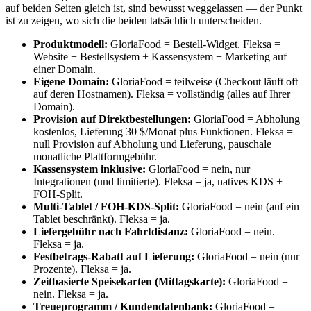
auf beiden Seiten gleich ist, sind bewusst weggelassen — der Punkt
ist zu zeigen, wo sich die beiden tatsächlich unterscheiden.
Produktmodell:
GloriaFood = Bestell-Widget. Fleksa =
Website + Bestellsystem + Kassensystem + Marketing auf
einer Domain.
Eigene Domain:
GloriaFood = teilweise (Checkout läuft oft
auf deren Hostnamen). Fleksa = vollständig (alles auf Ihrer
Domain).
Provision auf Direktbestellungen:
GloriaFood = Abholung
kostenlos, Lieferung 30 $/Monat plus Funktionen. Fleksa =
null Provision auf Abholung und Lieferung, pauschale
monatliche Plattformgebühr.
Kassensystem inklusive:
GloriaFood = nein, nur
Integrationen (und limitierte). Fleksa = ja, natives KDS +
FOH-Split.
Multi-Tablet / FOH-KDS-Split:
GloriaFood = nein (auf ein
Tablet beschränkt). Fleksa = ja.
Liefergebühr nach Fahrtdistanz:
GloriaFood = nein.
Fleksa = ja.
Festbetrags-Rabatt auf Lieferung:
GloriaFood = nein (nur
Prozente). Fleksa = ja.
Zeitbasierte Speisekarten (Mittagskarte):
GloriaFood =
nein. Fleksa = ja.
Treueprogramm / Kundendatenbank:
GloriaFood =