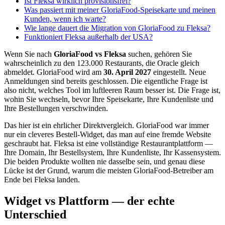
Ist Fleksa wirklich provisionsfrei?
Was passiert mit meiner GloriaFood-Speisekarte und meinen
Kunden, wenn ich warte?
Wie lange dauert die Migration von GloriaFood zu Fleksa?
Funktioniert Fleksa außerhalb der USA?
Wenn Sie nach
GloriaFood vs Fleksa
suchen, gehören Sie
wahrscheinlich zu den 123.000 Restaurants, die Oracle gleich
abmeldet. GloriaFood wird am
30. April 2027
eingestellt. Neue
Anmeldungen sind bereits geschlossen. Die eigentliche Frage ist
also nicht, welches Tool im luftleeren Raum besser ist. Die Frage ist,
wohin Sie wechseln, bevor Ihre Speisekarte, Ihre Kundenliste und
Ihre Bestellungen verschwinden.
Das hier ist ein ehrlicher Direktvergleich. GloriaFood war immer
nur ein cleveres Bestell-Widget, das man auf eine fremde Website
geschraubt hat. Fleksa ist eine vollständige Restaurantplattform —
Ihre Domain, Ihr Bestellsystem, Ihre Kundenliste, Ihr Kassensystem.
Die beiden Produkte wollten nie dasselbe sein, und genau diese
Lücke ist der Grund, warum die meisten GloriaFood-Betreiber am
Ende bei Fleksa landen.
Widget vs Plattform — der echte
Unterschied