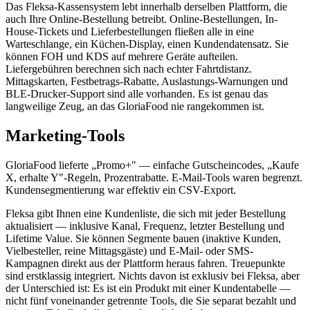
Das Fleksa-Kassensystem lebt innerhalb derselben Plattform, die
auch Ihre Online-Bestellung betreibt. Online-Bestellungen, In-
House-Tickets und Lieferbestellungen fließen alle in eine
Warteschlange, ein Küchen-Display, einen Kundendatensatz. Sie
können FOH und KDS auf mehrere Geräte aufteilen.
Liefergebühren berechnen sich nach echter Fahrtdistanz.
Mittagskarten, Festbetrags-Rabatte, Auslastungs-Warnungen und
BLE-Drucker-Support sind alle vorhanden. Es ist genau das
langweilige Zeug, an das GloriaFood nie rangekommen ist.
Marketing-Tools
GloriaFood lieferte „Promo+" — einfache Gutscheincodes, „Kaufe
X, erhalte Y"-Regeln, Prozentrabatte. E-Mail-Tools waren begrenzt.
Kundensegmentierung war effektiv ein CSV-Export.
Fleksa gibt Ihnen eine Kundenliste, die sich mit jeder Bestellung
aktualisiert — inklusive Kanal, Frequenz, letzter Bestellung und
Lifetime Value. Sie können Segmente bauen (inaktive Kunden,
Vielbesteller, reine Mittagsgäste) und E-Mail- oder SMS-
Kampagnen direkt aus der Plattform heraus fahren. Treuepunkte
sind erstklassig integriert. Nichts davon ist exklusiv bei Fleksa, aber
der Unterschied ist: Es ist ein Produkt mit einer Kundentabelle —
nicht fünf voneinander getrennte Tools, die Sie separat bezahlt und