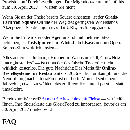
Provision auf Direktbestellungen. Der Migrationszeitraum läuft bis
zum 30. April 2027 — warten Sie nicht.
Wenn Sie an der Theke bereits Square einsetzen, ist der
Gratis-
Tarif von Square Online
der Weg des geringsten Widerstands.
Akzeptieren Sie die
-URL, bis Sie upgraden.
square.site
Wenn Sie Entwickler oder Agentur sind und mehrere Sites
betreiben, ist
TastyIgniter
Ihre White-Label-Basis und im Open-
Source-Sinn wirklich kostenlos.
Alles andere — Jotform, eHopper im Wachstumsfall, ChowNow
unter „kostenlos" — ist entweder das falsche Tool oder nicht
wirklich kostenlos. Die gute Nachricht: Der Markt für
Online-
Bestellsysteme für Restaurants
ist 2026 ehrlich umkämpft, und die
Neuordnung nach GloriaFood ist der beste Moment seit einem
Jahrzehnt, etwas zu wählen, das zu Ihrem Restaurant passt — statt
umgekehrt.
Bereit zum Wechsel?
Starten Sie kostenlos mit Fleksa
— wir helfen
Ihnen, Ihre Speisekarte aus GloriaFood zu importieren, bevor es am
30. April 2027 dunkel wird.
FAQ