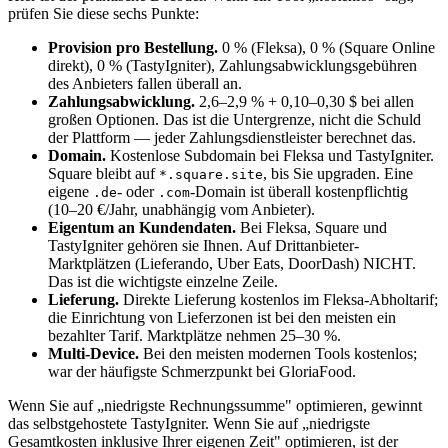
prüfen Sie diese sechs Punkte:
Provision pro Bestellung.
0 % (Fleksa), 0 % (Square Online
direkt), 0 % (TastyIgniter), Zahlungsabwicklungsgebühren
des Anbieters fallen überall an.
Zahlungsabwicklung.
2,6–2,9 % + 0,10–0,30 $ bei allen
großen Optionen. Das ist die Untergrenze, nicht die Schuld
der Plattform — jeder Zahlungsdienstleister berechnet das.
Domain.
Kostenlose Subdomain bei Fleksa und TastyIgniter.
Square bleibt auf
, bis Sie upgraden. Eine
*.square.site
eigene
- oder
-Domain ist überall kostenpflichtig
.de
.com
(10–20 €/Jahr, unabhängig vom Anbieter).
Eigentum an Kundendaten.
Bei Fleksa, Square und
TastyIgniter gehören sie Ihnen. Auf Drittanbieter-
Marktplätzen (Lieferando, Uber Eats, DoorDash) NICHT.
Das ist die wichtigste einzelne Zeile.
Lieferung.
Direkte Lieferung kostenlos im Fleksa-Abholtarif;
die Einrichtung von Lieferzonen ist bei den meisten ein
bezahlter Tarif. Marktplätze nehmen 25–30 %.
Multi-Device.
Bei den meisten modernen Tools kostenlos;
war der häufigste Schmerzpunkt bei GloriaFood.
Wenn Sie auf „niedrigste Rechnungssumme" optimieren, gewinnt
das selbstgehostete TastyIgniter. Wenn Sie auf „niedrigste
Gesamtkosten inklusive Ihrer eigenen Zeit" optimieren, ist der