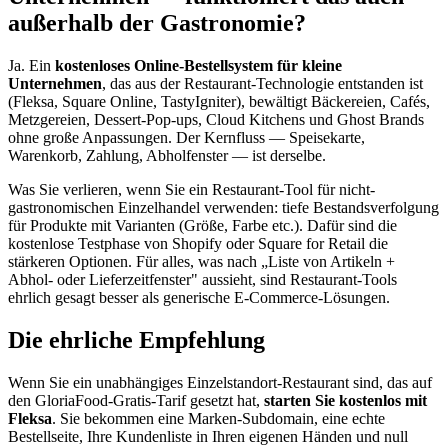
außerhalb der Gastronomie?
Ja. Ein
kostenloses Online-Bestellsystem für kleine
Unternehmen
, das aus der Restaurant-Technologie entstanden ist
(Fleksa, Square Online, TastyIgniter), bewältigt Bäckereien, Cafés,
Metzgereien, Dessert-Pop-ups, Cloud Kitchens und Ghost Brands
ohne große Anpassungen. Der Kernfluss — Speisekarte,
Warenkorb, Zahlung, Abholfenster — ist derselbe.
Was Sie verlieren, wenn Sie ein Restaurant-Tool für nicht-
gastronomischen Einzelhandel verwenden: tiefe Bestandsverfolgung
für Produkte mit Varianten (Größe, Farbe etc.). Dafür sind die
kostenlose Testphase von Shopify oder Square for Retail die
stärkeren Optionen. Für alles, was nach „Liste von Artikeln +
Abhol- oder Lieferzeitfenster" aussieht, sind Restaurant-Tools
ehrlich gesagt besser als generische E-Commerce-Lösungen.
Die ehrliche Empfehlung
Wenn Sie ein unabhängiges Einzelstandort-Restaurant sind, das auf
den GloriaFood-Gratis-Tarif gesetzt hat,
starten Sie kostenlos mit
Fleksa
. Sie bekommen eine Marken-Subdomain, eine echte
Bestellseite, Ihre Kundenliste in Ihren eigenen Händen und null