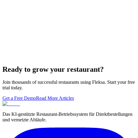
GloriaFood war immer nur ein Widget, das man auf eine fremde
Website geschraubt hat. Fleksa liefert die Website, die eigene
Domain, das Bes…
Die 7 besten GloriaFood-Alternativen 2026 (nach
der Oracle-Abschaltung)
Ein ehrlicher, praxisnaher Vergleich der 7 GloriaFood-Alternativen,
die 2026 wirklich eine Prüfung wert sind — Provisionen, eigene
Domain, …
Ready to grow your restaurant?
Join thousands of successful restaurants using Fleksa. Start your free
trial today.
Get a Free Demo
Read More Articles
Das KI-gestützte Restaurant-Betriebssystem für Direktbestellungen
und vernetzte Abläufe.