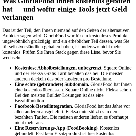
Was GloriaFood Ihnen kostenlos geboten
hat — und wofür einige Tools jetzt Geld
verlangen
Das ist der Teil, den Ihnen niemand auf den Seiten der alternativen
Anbieter sagen wird. GloriaFood war für ein kostenloses Produkt
ungewöhnlich großzügig, und ein erheblicher Teil dessen, was Sie
für selbstverständlich gehalten haben, ist anderswo nicht mehr
kostenlos. Prüfen Sie Ihren Stack gegen diese Liste, bevor Sie
wechseln.
Kostenlose Abholbestellungen, unbegrenzt.
Square Online
und der Fleksa-Gratis-Tarif behalten das bei. Die meisten
anderen deckeln das oder kassieren pro Bestellung.
Eine echte (gebrandete) Subdomain.
GloriaFood hat Ihnen
eine kostenlos überlassen. Square Online nicht. Fleksa schon.
Bei den meisten Builder-Lösungen ist das eine
Bezahlfunktion.
Facebook-Bestellintegration.
GloriaFood hat das Jahre vor
allen anderen ausgeliefert. Fleksa unterstützt es in den
bezahlten Tarifen. Die meisten anderen liefern es überhaupt
nicht mehr aus.
Eine Reservierungs-App (FoodBooking).
Kostenlos
gebündelt. Fast kein Ersatzprodukt ist hier kostenlos —