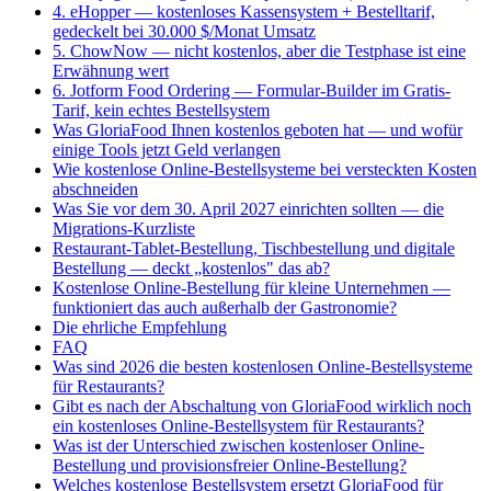
4. eHopper — kostenloses Kassensystem + Bestelltarif,
gedeckelt bei 30.000 $/Monat Umsatz
5. ChowNow — nicht kostenlos, aber die Testphase ist eine
Erwähnung wert
6. Jotform Food Ordering — Formular-Builder im Gratis-
Tarif, kein echtes Bestellsystem
Was GloriaFood Ihnen kostenlos geboten hat — und wofür
einige Tools jetzt Geld verlangen
Wie kostenlose Online-Bestellsysteme bei versteckten Kosten
abschneiden
Was Sie vor dem 30. April 2027 einrichten sollten — die
Migrations-Kurzliste
Restaurant-Tablet-Bestellung, Tischbestellung und digitale
Bestellung — deckt „kostenlos" das ab?
Kostenlose Online-Bestellung für kleine Unternehmen —
funktioniert das auch außerhalb der Gastronomie?
Die ehrliche Empfehlung
FAQ
Was sind 2026 die besten kostenlosen Online-Bestellsysteme
für Restaurants?
Gibt es nach der Abschaltung von GloriaFood wirklich noch
ein kostenloses Online-Bestellsystem für Restaurants?
Was ist der Unterschied zwischen kostenloser Online-
Bestellung und provisionsfreier Online-Bestellung?
Welches kostenlose Bestellsystem ersetzt GloriaFood für