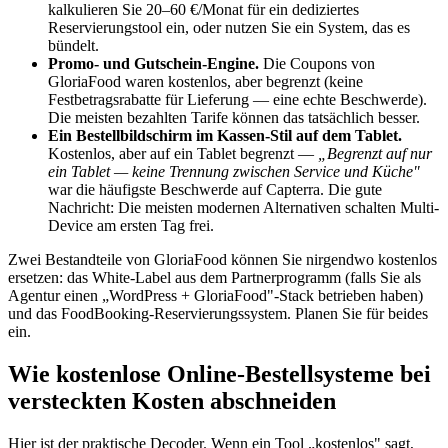
kalkulieren Sie 20–60 €/Monat für ein dediziertes
Reservierungstool ein, oder nutzen Sie ein System, das es
bündelt.
Promo- und Gutschein-Engine.
Die Coupons von
GloriaFood waren kostenlos, aber begrenzt (keine
Festbetragsrabatte für Lieferung — eine echte Beschwerde).
Die meisten bezahlten Tarife können das tatsächlich besser.
Ein Bestellbildschirm im Kassen-Stil auf dem Tablet.
Kostenlos, aber auf ein Tablet begrenzt —
„Begrenzt auf nur
ein Tablet — keine Trennung zwischen Service und Küche"
war die häufigste Beschwerde auf Capterra. Die gute
Nachricht: Die meisten modernen Alternativen schalten Multi-
Device am ersten Tag frei.
Zwei Bestandteile von GloriaFood können Sie nirgendwo kostenlos
ersetzen: das White-Label aus dem Partnerprogramm (falls Sie als
Agentur einen „WordPress + GloriaFood"-Stack betrieben haben)
und das FoodBooking-Reservierungssystem. Planen Sie für beides
ein.
Wie kostenlose Online-Bestellsysteme bei
versteckten Kosten abschneiden
Hier ist der praktische Decoder. Wenn ein Tool „kostenlos" sagt,