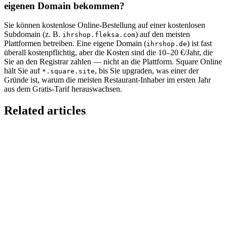
eigenen Domain bekommen?
Sie können kostenlose Online-Bestellung auf einer kostenlosen
Subdomain (z. B.
) auf den meisten
ihrshop.fleksa.com
Plattformen betreiben. Eine eigene Domain (
) ist fast
ihrshop.de
überall kostenpflichtig, aber die Kosten sind die 10–20 €/Jahr, die
Sie an den Registrar zahlen — nicht an die Plattform. Square Online
hält Sie auf
, bis Sie upgraden, was einer der
*.square.site
Gründe ist, warum die meisten Restaurant-Inhaber im ersten Jahr
aus dem Gratis-Tarif herauswachsen.
Related articles
GloriaFood wird abgeschaltet — Das sollten
Restaurants jetzt tun
Oracle stellt GloriaFood am 30. April 2027 ein. Was zum Stichtag
wegfällt, welche Daten Sie verlieren und der Migrationsplan, der in
6 Woch…
GloriaFood vs Fleksa — Provisionsfreie Online-
Bestellung mit eigener Domain