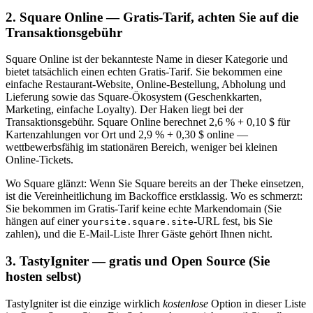
2. Square Online — Gratis-Tarif, achten Sie auf die
Transaktionsgebühr
Square Online ist der bekannteste Name in dieser Kategorie und
bietet tatsächlich einen echten Gratis-Tarif. Sie bekommen eine
einfache Restaurant-Website, Online-Bestellung, Abholung und
Lieferung sowie das Square-Ökosystem (Geschenkkarten,
Marketing, einfache Loyalty). Der Haken liegt bei der
Transaktionsgebühr. Square Online berechnet 2,6 % + 0,10 $ für
Kartenzahlungen vor Ort und 2,9 % + 0,30 $ online —
wettbewerbsfähig im stationären Bereich, weniger bei kleinen
Online-Tickets.
Wo Square glänzt: Wenn Sie Square bereits an der Theke einsetzen,
ist die Vereinheitlichung im Backoffice erstklassig. Wo es schmerzt:
Sie bekommen im Gratis-Tarif keine echte Markendomain (Sie
hängen auf einer
-URL fest, bis Sie
yoursite.square.site
zahlen), und die E-Mail-Liste Ihrer Gäste gehört Ihnen nicht.
3. TastyIgniter — gratis und Open Source (Sie
hosten selbst)
TastyIgniter ist die einzige wirklich
kostenlose
Option in dieser Liste