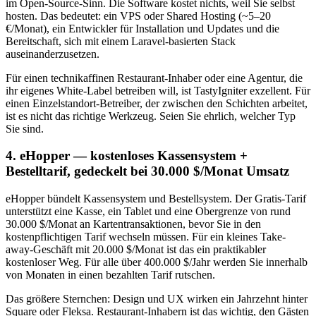
im Open-Source-Sinn. Die Software kostet nichts, weil Sie selbst
hosten. Das bedeutet: ein VPS oder Shared Hosting (~5–20
€/Monat), ein Entwickler für Installation und Updates und die
Bereitschaft, sich mit einem Laravel-basierten Stack
auseinanderzusetzen.
Für einen technikaffinen Restaurant-Inhaber oder eine Agentur, die
ihr eigenes White-Label betreiben will, ist TastyIgniter exzellent. Für
einen Einzelstandort-Betreiber, der zwischen den Schichten arbeitet,
ist es nicht das richtige Werkzeug. Seien Sie ehrlich, welcher Typ
Sie sind.
4. eHopper — kostenloses Kassensystem +
Bestelltarif, gedeckelt bei 30.000 $/Monat Umsatz
eHopper bündelt Kassensystem und Bestellsystem. Der Gratis-Tarif
unterstützt eine Kasse, ein Tablet und eine Obergrenze von rund
30.000 $/Monat an Kartentransaktionen, bevor Sie in den
kostenpflichtigen Tarif wechseln müssen. Für ein kleines Take-
away-Geschäft mit 20.000 $/Monat ist das ein praktikabler
kostenloser Weg. Für alle über 400.000 $/Jahr werden Sie innerhalb
von Monaten in einen bezahlten Tarif rutschen.
Das größere Sternchen: Design und UX wirken ein Jahrzehnt hinter
Square oder Fleksa. Restaurant-Inhabern ist das wichtig, den Gästen