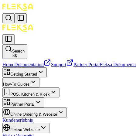
Search
⌘
K
Home
Documentation
Support
Partner Portal
Fleksa Dokumenta
Getting Started
How-To Guides
POS, Kitchen & Kiosk
Partner Portal
Online Ordering & Website
Kundenerlebnis
Fleksa Webseite
Fleksa Webseite