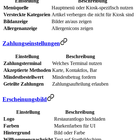
Einstellung
Beschreibung
Menüquelle
Hauptmenü oder Kiosk-spezifisch nutzen
Versteckte Kategorien
Artikel verbergen die nicht für Kiosk sind
Bildanzeige
Bilder an/aus zeigen
Allergenanzeige
Allergenicons zeigen
Zahlungseinstellungen
Einstellung
Beschreibung
Zahlungsterminal
Welches Terminal nutzen
Akzeptierte Methoden
Karte, Kontaktlos, Bar
Mindestbestellwert
Mindestbetrag fordern
Geteilte Zahlungen
Zahlungsaufteilung erlauben
Erscheinungsbild
Einstellung
Beschreibung
Logo
Restaurantlogo hochladen
Farben
Markenfarben für UI
Hintergrund
Bild oder Farbe
Willkommensnachricht
Text auf Startbildschirm