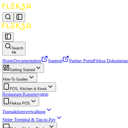
Search
⌘
K
Home
Documentation
Support
Partner Portal
Fleksa Dokumenta
Getting Started
How-To Guides
POS, Kitchen & Kiosk
Restaurant-Kassensystem
Fleksa POS
Transaktionsverwaltung
Stripe Terminal & Tap-to-Pay