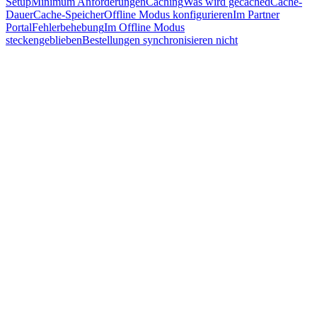
Setup
Minimum Anforderungen
Caching
Was wird gecached
Cache-
Dauer
Cache-Speicher
Offline Modus konfigurieren
Im Partner
Portal
Fehlerbehebung
Im Offline Modus
steckengeblieben
Bestellungen synchronisieren nicht