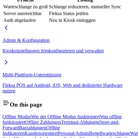
Warteschlange zu groß
Schlange reduzieren, manueller Sync
Server unerreichbar
Fleksa Status prüfen
Auth abgelaufen
Neu in Kiosk einloggen
Admin & Konfiguration
Kioskeinstellungen fernkonfigurieren und verwalten
Multi-Plattform-Unterstützung
Fleksa POS auf Android, iOS, Web und dedizierter Hardware
nutzen
On this page
Offline Modus
Wie der Offline Modus funktioniert
Was offline
funktioniert
Offline Zahlungen
Terminal-Abhängig
Store-and-
Forward
Barzahlungen
Offline
Indikatoren
Kundenorientiert
Personal/Admin
Bestellwarteschlange
War