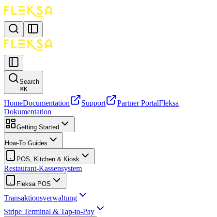
Search
⌘
K
Home
Documentation
Support
Partner Portal
Fleksa
Dokumentation
Getting Started
How-To Guides
POS, Kitchen & Kiosk
Restaurant-Kassensystem
Fleksa POS
Transaktionsverwaltung
Stripe Terminal & Tap-to-Pay