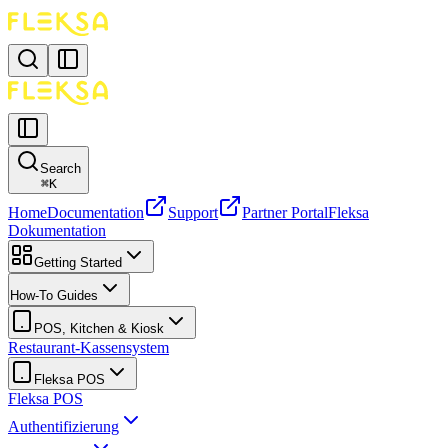
Search
⌘
K
Home
Documentation
Support
Partner Portal
Fleksa
Dokumentation
Getting Started
How-To Guides
POS, Kitchen & Kiosk
Restaurant-Kassensystem
Fleksa POS
Fleksa POS
Authentifizierung