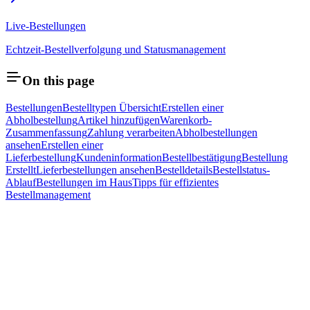
Live-Bestellungen
Echtzeit-Bestellverfolgung und Statusmanagement
On this page
Bestellungen
Bestelltypen Übersicht
Erstellen einer
Abholbestellung
Artikel hinzufügen
Warenkorb-
Zusammenfassung
Zahlung verarbeiten
Abholbestellungen
ansehen
Erstellen einer
Lieferbestellung
Kundeninformation
Bestellbestätigung
Bestellung
Erstellt
Lieferbestellungen ansehen
Bestelldetails
Bestellstatus-
Ablauf
Bestellungen im Haus
Tipps für effizientes
Bestellmanagement