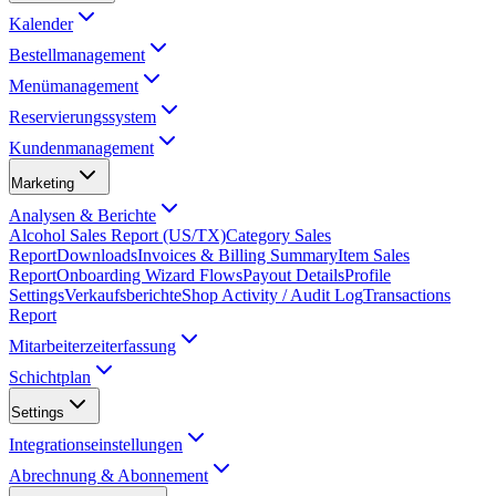
Kalender
Bestellmanagement
Menümanagement
Reservierungssystem
Kundenmanagement
Marketing
Analysen & Berichte
Alcohol Sales Report (US/TX)
Category Sales
Report
Downloads
Invoices & Billing Summary
Item Sales
Report
Onboarding Wizard Flows
Payout Details
Profile
Settings
Verkaufsberichte
Shop Activity / Audit Log
Transactions
Report
Mitarbeiterzeiterfassung
Schichtplan
Settings
Integrationseinstellungen
Abrechnung & Abonnement