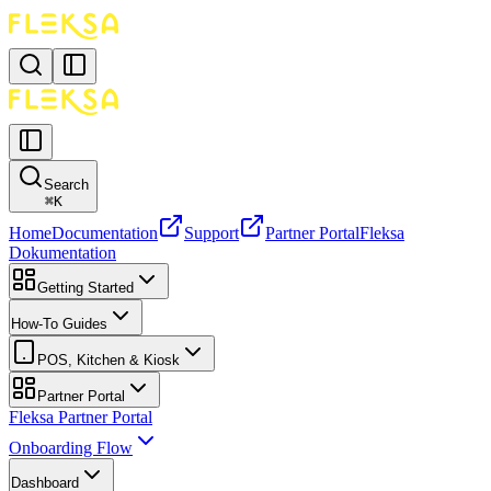
Search
⌘
K
Home
Documentation
Support
Partner Portal
Fleksa
Dokumentation
Getting Started
How-To Guides
POS, Kitchen & Kiosk
Partner Portal
Fleksa Partner Portal
Onboarding Flow
Dashboard